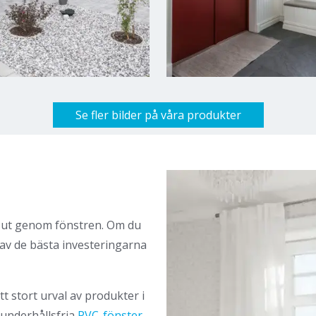
Se fler bilder på våra produkter
r ut genom fönstren. Om du
 av de bästa investeringarna
tt stort urval av produkter i
a underhållsfria
PVC-fönster