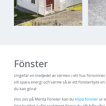
Fönster
Ungefär en tredjedel av värmen i ett hus försvinne
vill spara energi och värme så är ett fönsterbyte en
du kan göra!
Hos oss på Menta Fönster kan du
köpa fönster
ur e
hög kvalitet. I vårt sortiment finner du allt från vår