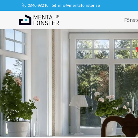
0346-93210
info@mentafonster.se
Fönst