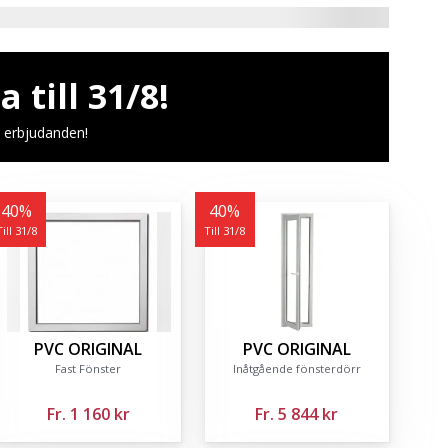
till 31/8!
 erbjudanden!
40
%
40
%
Till 31/8
Till 31/8
PVC ORIGINAL
PVC ORIGINAL
Fast Fönster
Inåtgående fönsterdörr
Fr.
1 160 kr
Fr.
5 844 kr