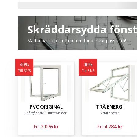
Skräddarsydda föns
Måttanpassa på millimetern för perfekt passform!
40
%
40
%
Till 31/8
Till 31/8
PVC ORIGINAL
TRÄ ENERGI
Inåtgående 1-luft fönster
Vridfönster
Fr.
2 076 kr
Fr.
4 284 kr