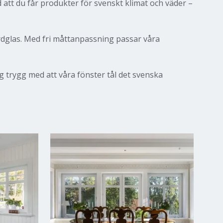
d att du får produkter för svenskt klimat och väder –
ardglas. Med fri måttanpassning passar våra
ig trygg med att våra fönster tål det svenska