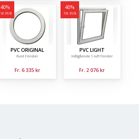
40
%
40
%
Till 31/8
Till 31/8
PVC ORIGINAL
PVC LIGHT
Runt Fönster
Inåtgående 1-luft fönster
Fr.
6 335 kr
Fr.
2 076 kr