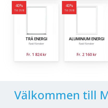
40
%
40
%
Till 31/8
Till 31/8
TRÄ ENERGI
ALUMINIUM ENERGI
Fast fönster
Fast fönster
Fr.
1 824 kr
Fr.
2 160 kr
Välkommen till 