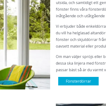
utsida, och samtidigt ett ge
fönster finns våra fönsterdö
inåtgående och utåtgående 
Vi erbjuder både enkeldörrar
du vill ha helglasad altandö
fönster och skjutdörrar från 
oavsett material eller produ
Om man väljer spröjs eller b
dessa ska linjera med fönst
passar bäst så är du varmt
Fönsterdörrar