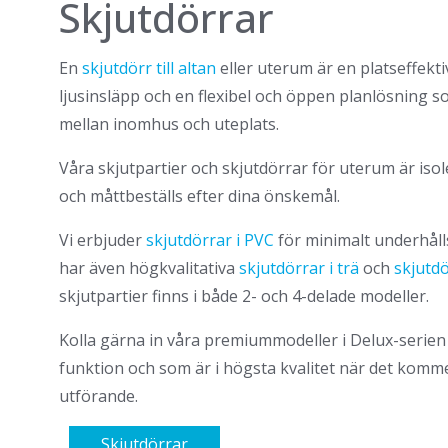
Skjutdörrar
En
skjutdörr till altan
eller uterum är en platseffekti
ljusinsläpp och en flexibel och öppen planlösning 
mellan inomhus och uteplats.
Våra skjutpartier och skjutdörrar för uterum är is
och måttbeställs efter dina önskemål.
Vi erbjuder
skjutdörrar i PVC
för minimalt underhåll
har även högkvalitativa
skjutdörrar i trä
och
skjutdö
skjutpartier finns i både 2- och 4-delade modeller.
Kolla gärna in våra premiummodeller i Delux-serien 
funktion och som är i högsta kvalitet när det kommer
utförande.
Skjutdörrar