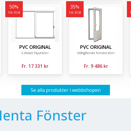
50
%
35
%
Till 31/8
Till 31/8
PVC ORIGINAL
PVC ORIGINAL
2-delad Skjutdörr
Utåtgående fönsterdörr
Fr.
17 331 kr
Fr.
9 486 kr
Se alla produkter i webbshopen
Menta Fönster