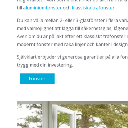
till
aluminiumfönster
och
klassiska träfönster
.
Du kan välja mellan 2- eller 3-glasfönster i flera var
med valmöjlighet att lägga till säkerhetsglas, lågene
Även om du är på jakt efter ett klassiskt träfönster 
modernt fönster med raka linjer och kanter i designe
Självklart erbjuder vi generösa garantier på alla fö
trygg med din investering.
Fönster