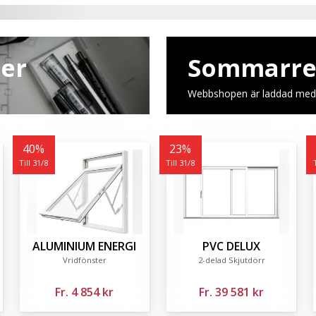
ter
Sommarrea 
Webbshopen är laddad med
40
%
23
%
Till 31/8
Till 31/8
ALUMINIUM ENERGI
PVC DELUX
Vridfönster
2-delad Skjutdörr
Fr.
4 854 kr
Fr.
39 581 kr