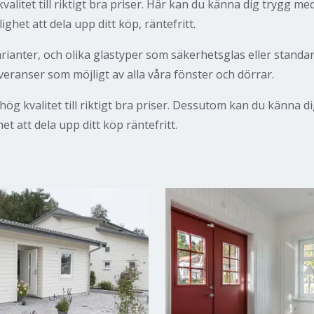
alitet till riktigt bra priser. Här kan du känna dig trygg me
lighet att dela upp ditt köp, räntefritt.
varianter, och olika glastyper som säkerhetsglas eller stand
everanser som möjligt av alla våra fönster och dörrar.
ög kvalitet till riktigt bra priser. Dessutom kan du känna d
et att dela upp ditt köp räntefritt.