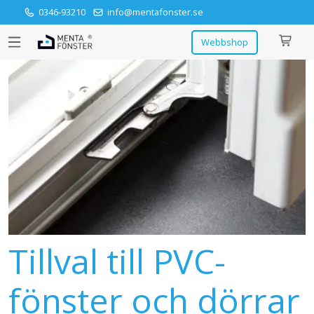
0346-93210
info@mentafonster.se
Webbshop
Tillval till PVC-
fönster och dörrar