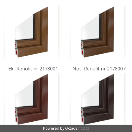
Ek -Renolit nr 2178001
Nöt -Renolit nr 2178007
Powered by Octaos
Powered by Octaos
/
/
2.3.23
2.3.23