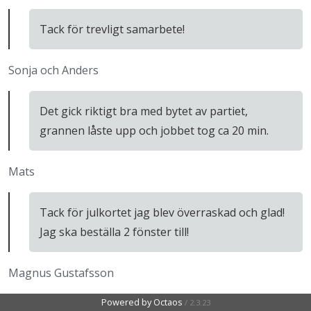
Tack för trevligt samarbete!
Sonja och Anders
Det gick riktigt bra med bytet av partiet,
grannen låste upp och jobbet tog ca 20 min.
Mats
Tack för julkortet jag blev överraskad och glad!
Jag ska beställa 2 fönster till!
Magnus Gustafsson
Powered by Octaos
Powered by Octaos
/
/
2.3.23
2.3.23